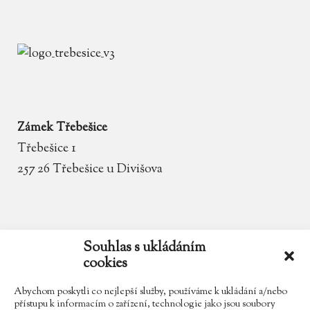
Zámek Třebešice
Třebešice 1
257 26 Třebešice u Divišova
email
zamek.trebesice@volny.cz
Souhlas s ukládáním
cookies
telefon
602 354 467
Abychom poskytli co nejlepší služby, používáme k ukládání a/nebo
přístupu k informacím o zařízení, technologie jako jsou soubory