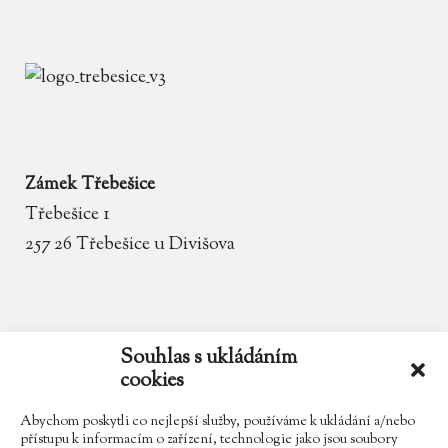
Zámek Třebešice
Třebešice 1
257 26 Třebešice u Divišova
email
zamek.trebesice@volny.cz
Souhlas s ukládáním
cookies
telefon
602 354 467
Abychom poskytli co nejlepší služby, používáme k ukládání a/nebo
přístupu k informacím o zařízení, technologie jako jsou soubory