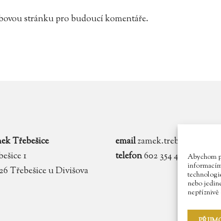
webovou stránku pro budoucí komentáře.
ek Třebešice
email
zamek.trebesice@voln
ešice 1
telefon
602 354 467
Abychom pos
informacím 
 26 Třebešice u Divišova
technologie
nebo jedin
nepříznivě o
PŘIJM