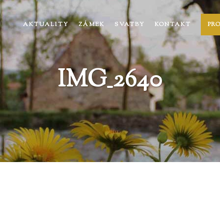
AKTUALITY
ZÁMEK
SVATBY
KONTAKT
PR
IMG_2640