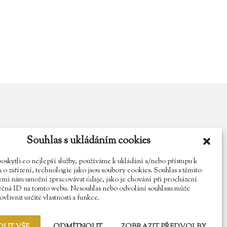
Souhlas s ukládáním cookies
y.cz
Najdete nás na Facebooku
Sledujte náš Instagram
kytli co nejlepší služby, používáme k ukládání a/nebo přístupu k
o zařízení, technologie jako jsou soubory cookies. Souhlas s těmito
mi nám umožní zpracovávat údaje, jako je chování při procházení
ečná ID na tomto webu. Nesouhlas nebo odvolání souhlasu může
vlivnit určité vlastnosti a funkce.
OUT VŠE
ODMÍTNOUT
ZOBRAZIT PŘEDVOLBY