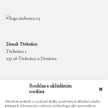
Zámek Třebešice
Třebešice 1
257 26 Třebešice u Divišova
email
zamek.trebesice@volny.cz
Souhlas s ukládáním
cookies
telefon
602 354 467
Abychom poskytli co nejlepší služby, používáme k ukládání a/nebo
přístupu k informacím o zařízení, technologie jako jsou soubory