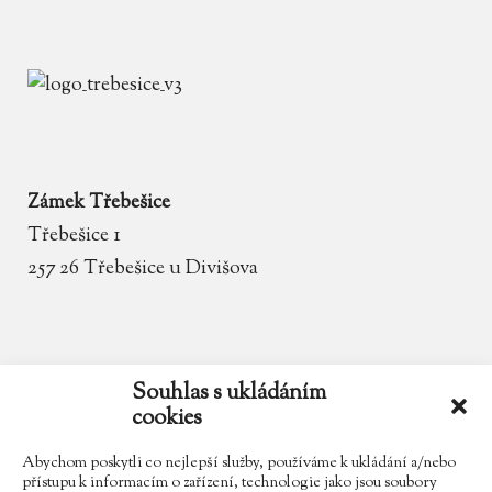
Zámek Třebešice
Třebešice 1
257 26 Třebešice u Divišova
email
zamek.trebesice@volny.cz
Souhlas s ukládáním
cookies
telefon
602 354 467
Abychom poskytli co nejlepší služby, používáme k ukládání a/nebo
přístupu k informacím o zařízení, technologie jako jsou soubory