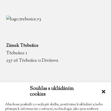
Zámek Třebešice
Třebešice 1
257 26 Třebešice u Divišova
email
zamek.trebesice@volny.cz
Souhlas s ukládáním
cookies
telefon
602 354 467
Abychom poskytli co nejlepší služby, používáme k ukládání a/nebo
přístupu k informacím o zařízení, technologie jako jsou soubory