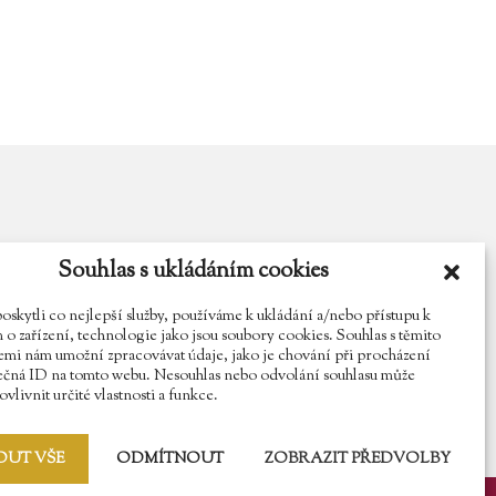
Souhlas s ukládáním cookies
y.cz
Najdete nás na Facebooku
Sledujte náš Instagram
kytli co nejlepší služby, používáme k ukládání a/nebo přístupu k
o zařízení, technologie jako jsou soubory cookies. Souhlas s těmito
mi nám umožní zpracovávat údaje, jako je chování při procházení
ečná ID na tomto webu. Nesouhlas nebo odvolání souhlasu může
vlivnit určité vlastnosti a funkce.
OUT VŠE
ODMÍTNOUT
ZOBRAZIT PŘEDVOLBY