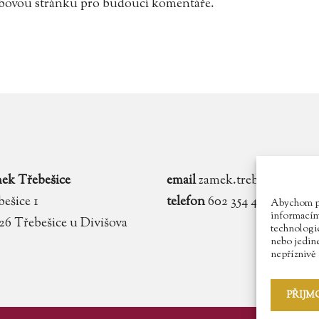
webovou stránku pro budoucí komentáře.
ek Třebešice
email
zamek.trebesice@voln
ešice 1
telefon
602 354 467
Abychom pos
informacím 
 26 Třebešice u Divišova
technologie
nebo jedin
nepříznivě o
PŘIJM