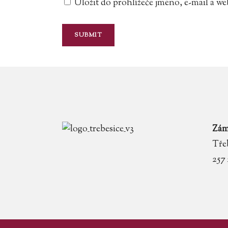
Uložit do prohlížeče jméno, e-mail a 
Zám
Třeb
257