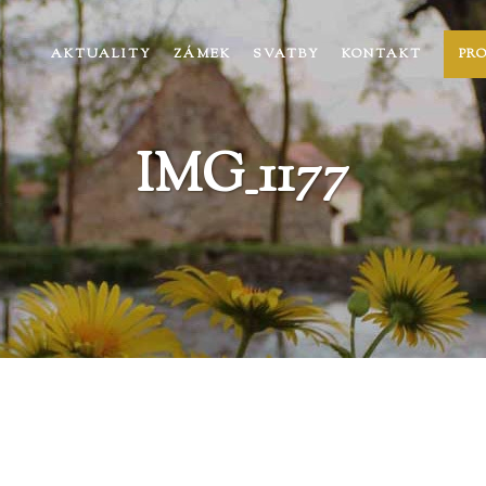
AKTUALITY
ZÁMEK
SVATBY
KONTAKT
PR
IMG_1177