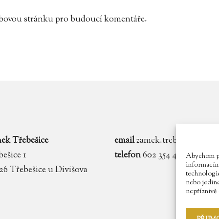
webovou stránku pro budoucí komentáře.
ek Třebešice
email
zamek.trebesice@voln
ešice 1
telefon
602 354 467
Abychom pos
informacím 
 26 Třebešice u Divišova
technologie
nebo jedin
nepříznivě o