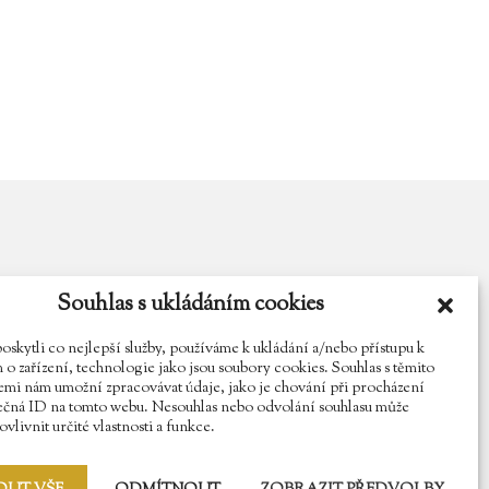
Souhlas s ukládáním cookies
y.cz
Najdete nás na Facebooku
Sledujte náš Instagram
kytli co nejlepší služby, používáme k ukládání a/nebo přístupu k
o zařízení, technologie jako jsou soubory cookies. Souhlas s těmito
mi nám umožní zpracovávat údaje, jako je chování při procházení
ečná ID na tomto webu. Nesouhlas nebo odvolání souhlasu může
vlivnit určité vlastnosti a funkce.