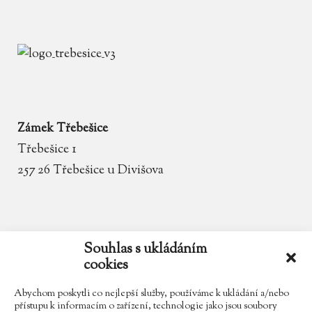
Zámek Třebešice
Třebešice 1
257 26 Třebešice u Divišova
email
zamek.trebesice@volny.cz
Souhlas s ukládáním
cookies
telefon
602 354 467
Abychom poskytli co nejlepší služby, používáme k ukládání a/nebo
přístupu k informacím o zařízení, technologie jako jsou soubory