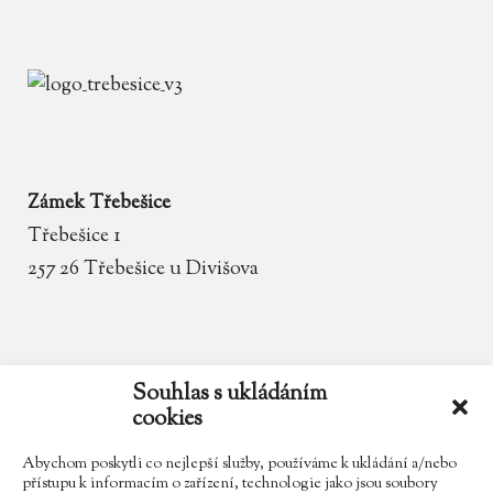
Zámek Třebešice
Třebešice 1
257 26 Třebešice u Divišova
email
zamek.trebesice@volny.cz
Souhlas s ukládáním
cookies
telefon
602 354 467
Abychom poskytli co nejlepší služby, používáme k ukládání a/nebo
přístupu k informacím o zařízení, technologie jako jsou soubory