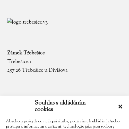
Zámek Třebešice
Třebešice 1
257 26 Třebešice u Divišova
email
zamek.trebesice@volny.cz
Souhlas s ukládáním
cookies
telefon
602 354 467
Abychom poskytli co nejlepší služby, používáme k ukládání a/nebo
přístupu k informacím o zařízení, technologie jako jsou soubory