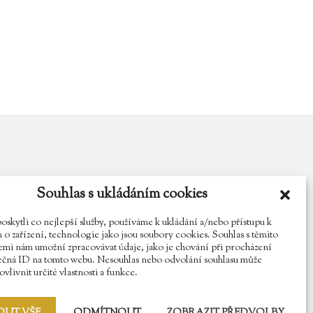
Souhlas s ukládáním cookies
y.cz
Najdete nás na Facebooku
Sledujte náš Instagram
kytli co nejlepší služby, používáme k ukládání a/nebo přístupu k
o zařízení, technologie jako jsou soubory cookies. Souhlas s těmito
mi nám umožní zpracovávat údaje, jako je chování při procházení
ečná ID na tomto webu. Nesouhlas nebo odvolání souhlasu může
vlivnit určité vlastnosti a funkce.
OUT VŠE
ODMÍTNOUT
ZOBRAZIT PŘEDVOLBY