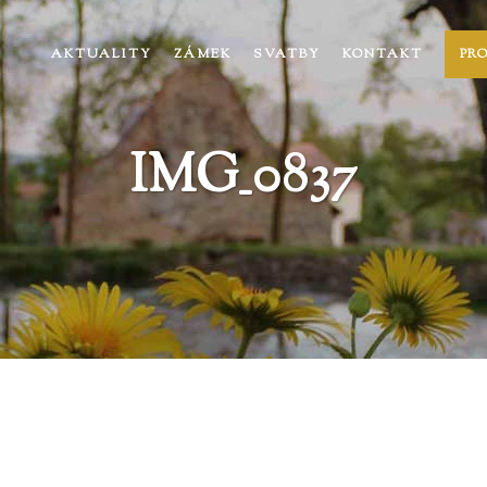
AKTUALITY
ZÁMEK
SVATBY
KONTAKT
PR
IMG_0837