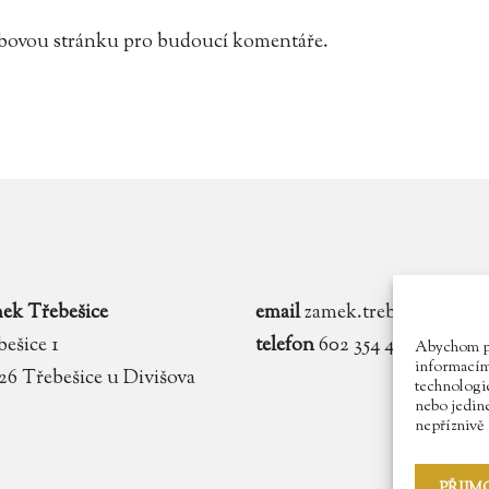
webovou stránku pro budoucí komentáře.
ek Třebešice
email
zamek.trebesice@voln
ešice 1
telefon
602 354 467
Abychom pos
informacím 
 26 Třebešice u Divišova
technologie
nebo jedin
nepříznivě o
PŘIJM