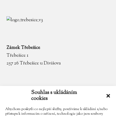
Zámek Třebešice
Třebešice 1
257 26 Třebešice u Divišova
email
zamek.trebesice@volny.cz
Souhlas s ukládáním
cookies
telefon
602 354 467
Abychom poskytli co nejlepší služby, používáme k ukládání a/nebo
přístupu k informacím o zařízení, technologie jako jsou soubory