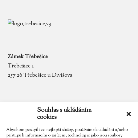
Zámek Třebešice
Třebešice 1
257 26 Třebešice u Divišova
email
zamek.trebesice@volny.cz
Souhlas s ukládáním
cookies
telefon
602 354 467
Abychom poskytli co nejlepší služby, používáme k ukládání a/nebo
přístupu k informacím o zařízení, technologie jako jsou soubory