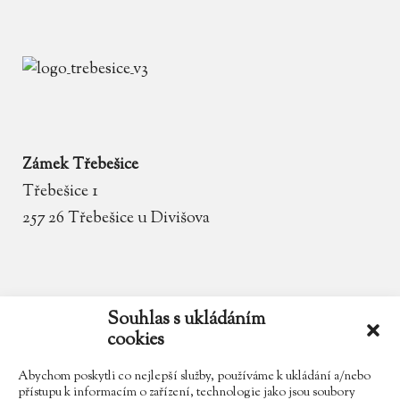
Zámek Třebešice
Třebešice 1
257 26 Třebešice u Divišova
email
zamek.trebesice@volny.cz
Souhlas s ukládáním
cookies
telefon
602 354 467
Abychom poskytli co nejlepší služby, používáme k ukládání a/nebo
přístupu k informacím o zařízení, technologie jako jsou soubory