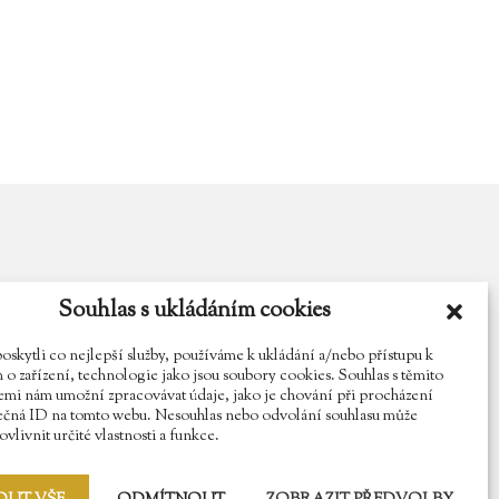
Souhlas s ukládáním cookies
y.cz
Najdete nás na Facebooku
Sledujte náš Instagram
kytli co nejlepší služby, používáme k ukládání a/nebo přístupu k
o zařízení, technologie jako jsou soubory cookies. Souhlas s těmito
mi nám umožní zpracovávat údaje, jako je chování při procházení
ečná ID na tomto webu. Nesouhlas nebo odvolání souhlasu může
vlivnit určité vlastnosti a funkce.