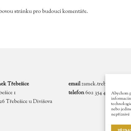
webovou stránku pro budoucí komentáře.
ek Třebešice
email
zamek.trebesice@voln
ešice 1
telefon
602 354 467
Abychom pos
informacím 
 26 Třebešice u Divišova
technologie
nebo jedin
nepříznivě o