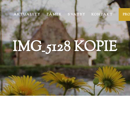
AKTUALITY
ZÁMEK
SVATBY
KONTAKT
PR
IMG_5128 KOPIE