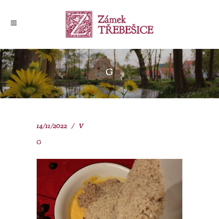
G
14/11/2022
V
G