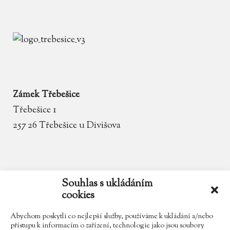
Zámek Třebešice
Třebešice 1
257 26 Třebešice u Divišova
email
zamek.trebesice@volny.cz
Souhlas s ukládáním
cookies
telefon
602 354 467
Abychom poskytli co nejlepší služby, používáme k ukládání a/nebo
přístupu k informacím o zařízení, technologie jako jsou soubory