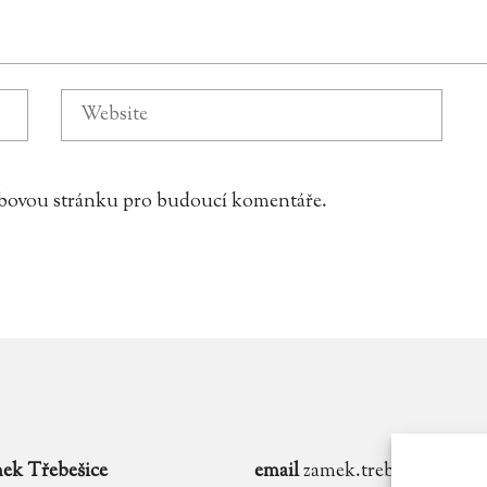
webovou stránku pro budoucí komentáře.
ek Třebešice
email
zamek.trebesice@voln