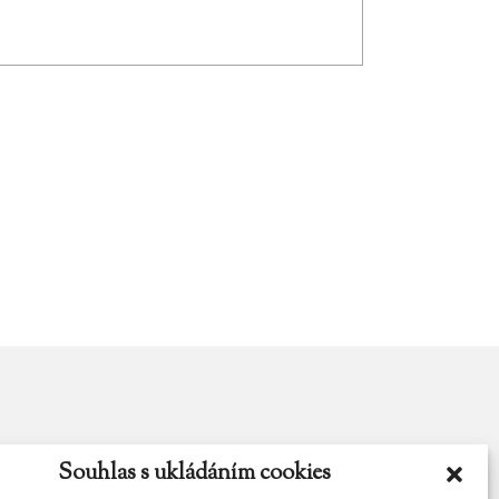
Souhlas s ukládáním cookies
y.cz
Najdete nás na Facebooku