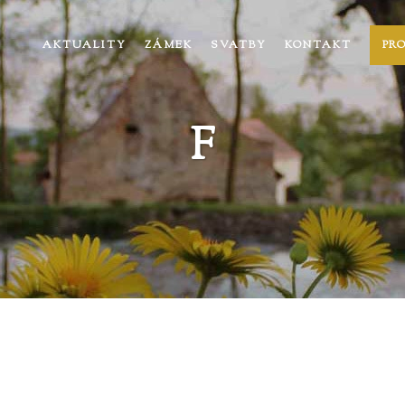
AKTUALITY
ZÁMEK
SVATBY
KONTAKT
PR
F