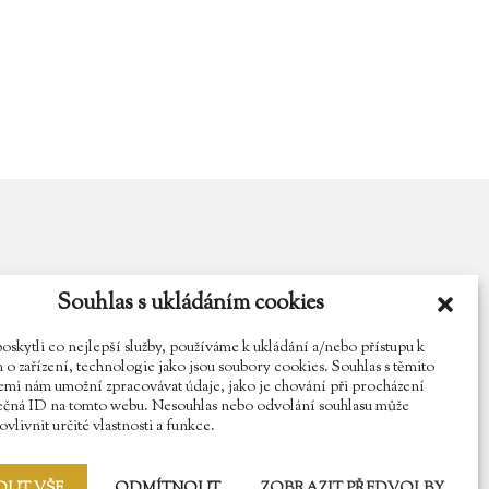
Souhlas s ukládáním cookies
y.cz
Najdete nás na Facebooku
Sledujte náš Instagram
kytli co nejlepší služby, používáme k ukládání a/nebo přístupu k
o zařízení, technologie jako jsou soubory cookies. Souhlas s těmito
mi nám umožní zpracovávat údaje, jako je chování při procházení
ečná ID na tomto webu. Nesouhlas nebo odvolání souhlasu může
vlivnit určité vlastnosti a funkce.
OUT VŠE
ODMÍTNOUT
ZOBRAZIT PŘEDVOLBY