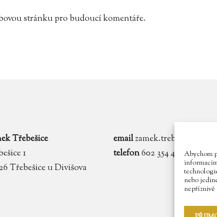
webovou stránku pro budoucí komentáře.
ek Třebešice
email
zamek.trebesice@voln
ešice 1
telefon
602 354 467
Abychom pos
informacím 
 26 Třebešice u Divišova
technologie
nebo jedin
nepříznivě o
PŘIJM