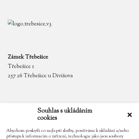
Zámek Třebešice
Třebešice 1
257 26 Třebešice u Divišova
email
zamek.trebesice@volny.cz
Souhlas s ukládáním
cookies
telefon
602 354 467
Abychom poskytli co nejlepší služby, používáme k ukládání a/nebo
přístupu k informacím o zařízení, technologie jako jsou soubory