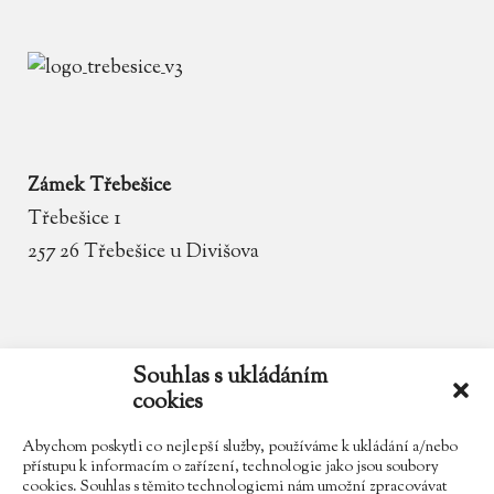
Zámek Třebešice
Třebešice 1
257 26 Třebešice u Divišova
email
zamek.trebesice@volny.cz
Souhlas s ukládáním
cookies
telefon
602 354 467
Abychom poskytli co nejlepší služby, používáme k ukládání a/nebo
přístupu k informacím o zařízení, technologie jako jsou soubory
cookies. Souhlas s těmito technologiemi nám umožní zpracovávat