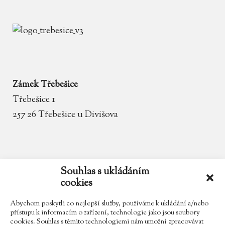
Zámek Třebešice
Třebešice 1
257 26 Třebešice u Divišova
email
zamek.trebesice@volny.cz
Souhlas s ukládáním
cookies
telefon
602 354 467
Abychom poskytli co nejlepší služby, používáme k ukládání a/nebo
přístupu k informacím o zařízení, technologie jako jsou soubory
cookies. Souhlas s těmito technologiemi nám umožní zpracovávat