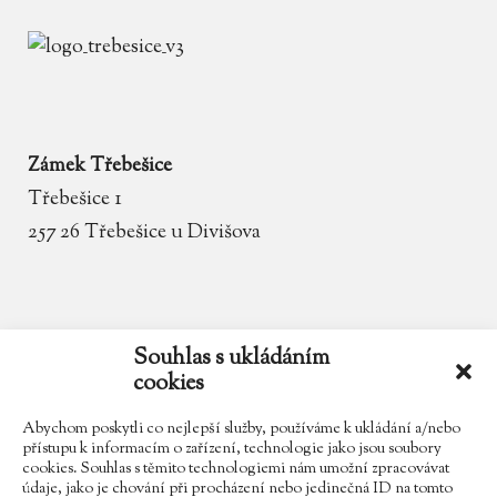
Zámek Třebešice
Třebešice 1
257 26 Třebešice u Divišova
email
zamek.trebesice@volny.cz
Souhlas s ukládáním
cookies
telefon
602 354 467
Abychom poskytli co nejlepší služby, používáme k ukládání a/nebo
přístupu k informacím o zařízení, technologie jako jsou soubory
cookies. Souhlas s těmito technologiemi nám umožní zpracovávat
údaje, jako je chování při procházení nebo jedinečná ID na tomto