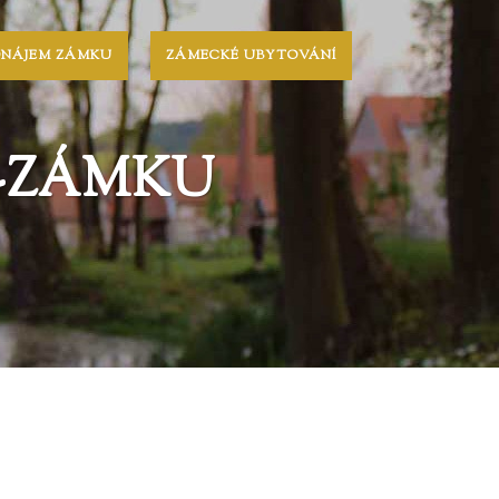
ONÁJEM ZÁMKU
ZÁMECKÉ UBYTOVÁNÍ
I-ZÁMKU