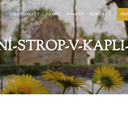
AKTUALITY
ZÁMEK
SVATBY
KONTAKT
PR
Í-STROP-V-KAPL