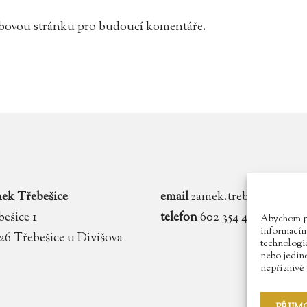
webovou stránku pro budoucí komentáře.
ek Třebešice
email
zamek.trebesice@voln
ešice 1
telefon
602 354 467
Abychom pos
informacím 
 26 Třebešice u Divišova
technologie
nebo jedin
nepříznivě o