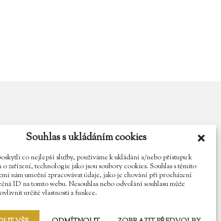
Souhlas s ukládáním cookies
y.cz
Najdete nás na Facebooku
Sledujte náš Instagram
kytli co nejlepší služby, používáme k ukládání a/nebo přístupu k
o zařízení, technologie jako jsou soubory cookies. Souhlas s těmito
mi nám umožní zpracovávat údaje, jako je chování při procházení
ečná ID na tomto webu. Nesouhlas nebo odvolání souhlasu může
vlivnit určité vlastnosti a funkce.