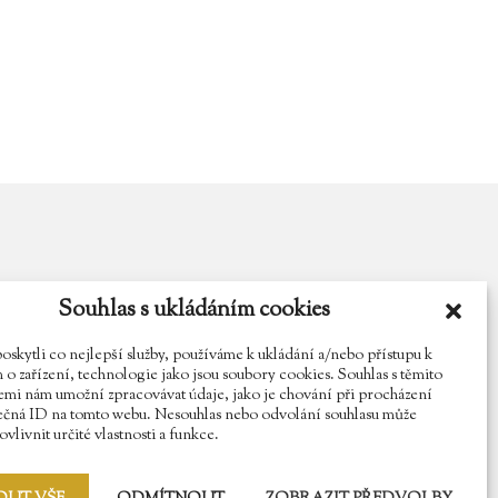
Souhlas s ukládáním cookies
y.cz
Najdete nás na Facebooku
Sledujte náš Instagram
kytli co nejlepší služby, používáme k ukládání a/nebo přístupu k
o zařízení, technologie jako jsou soubory cookies. Souhlas s těmito
mi nám umožní zpracovávat údaje, jako je chování při procházení
ečná ID na tomto webu. Nesouhlas nebo odvolání souhlasu může
vlivnit určité vlastnosti a funkce.