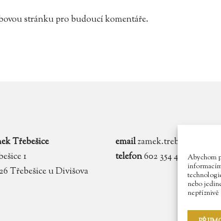
webovou stránku pro budoucí komentáře.
ek Třebešice
email
zamek.trebesice@voln
ešice 1
telefon
602 354 467
Abychom pos
informacím 
 26 Třebešice u Divišova
technologie
nebo jedin
nepříznivě o