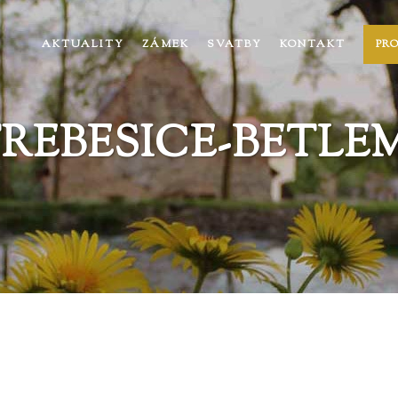
AKTUALITY
ZÁMEK
SVATBY
KONTAKT
PR
REBESICE-BETLEMY-