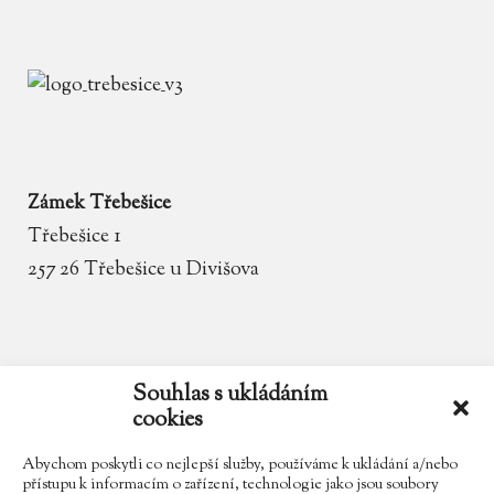
Zámek Třebešice
Třebešice 1
257 26 Třebešice u Divišova
email
zamek.trebesice@volny.cz
Souhlas s ukládáním
cookies
telefon
602 354 467
Abychom poskytli co nejlepší služby, používáme k ukládání a/nebo
přístupu k informacím o zařízení, technologie jako jsou soubory