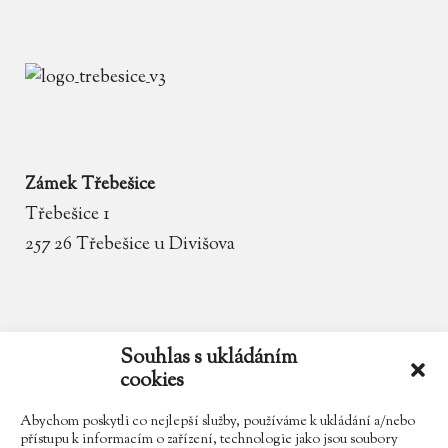
Zámek Třebešice
Třebešice 1
257 26 Třebešice u Divišova
email
zamek.trebesice@volny.cz
Souhlas s ukládáním
cookies
telefon
602 354 467
Abychom poskytli co nejlepší služby, používáme k ukládání a/nebo
přístupu k informacím o zařízení, technologie jako jsou soubory