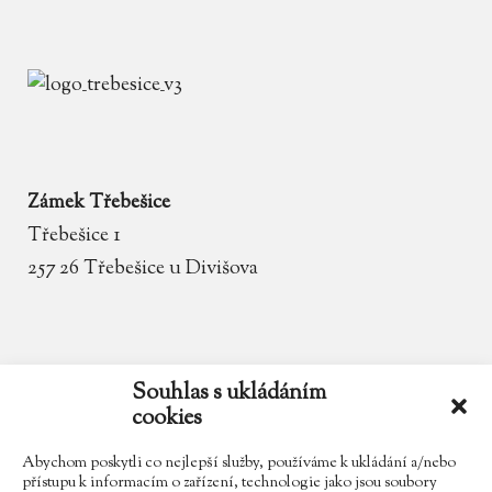
Zámek Třebešice
Třebešice 1
257 26 Třebešice u Divišova
email
zamek.trebesice@volny.cz
Souhlas s ukládáním
cookies
telefon
602 354 467
Abychom poskytli co nejlepší služby, používáme k ukládání a/nebo
přístupu k informacím o zařízení, technologie jako jsou soubory