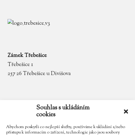
Zámek Třebešice
Třebešice 1
257 26 Třebešice u Divišova
email
zamek.trebesice@volny.cz
Souhlas s ukládáním
cookies
telefon
602 354 467
Abychom poskytli co nejlepší služby, používáme k ukládání a/nebo
přístupu k informacím o zařízení, technologie jako jsou soubory