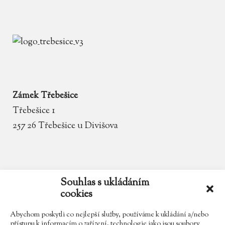
Zámek Třebešice
Třebešice 1
257 26 Třebešice u Divišova
email
zamek.trebesice@volny.cz
Souhlas s ukládáním
cookies
telefon
602 354 467
Abychom poskytli co nejlepší služby, používáme k ukládání a/nebo
přístupu k informacím o zařízení, technologie jako jsou soubory