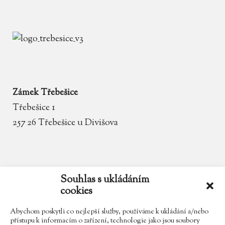
Zámek Třebešice
Třebešice 1
257 26 Třebešice u Divišova
email
zamek.trebesice@volny.cz
Souhlas s ukládáním
cookies
telefon
602 354 467
Abychom poskytli co nejlepší služby, používáme k ukládání a/nebo
přístupu k informacím o zařízení, technologie jako jsou soubory