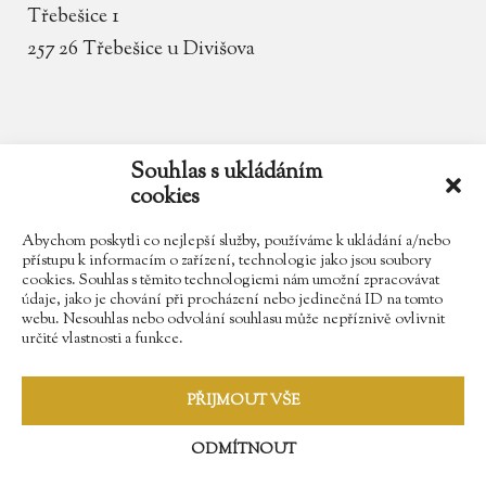
Třebešice 1
257 26 Třebešice u Divišova
email
zamek.trebesice@volny.cz
Souhlas s ukládáním
cookies
telefon
602 354 467
Abychom poskytli co nejlepší služby, používáme k ukládání a/nebo
přístupu k informacím o zařízení, technologie jako jsou soubory
cookies. Souhlas s těmito technologiemi nám umožní zpracovávat
údaje, jako je chování při procházení nebo jedinečná ID na tomto
Najdete nás na Facebooku
webu. Nesouhlas nebo odvolání souhlasu může nepříznivě ovlivnit
určité vlastnosti a funkce.
Sledujte náš Instagram
PŘIJMOUT VŠE
ODMÍTNOUT