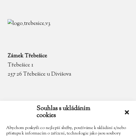
Zámek Třebešice
Třebešice 1
257 26 Třebešice u Divišova
email
zamek.trebesice@volny.cz
Souhlas s ukládáním
cookies
telefon
602 354 467
Abychom poskytli co nejlepší služby, používáme k ukládání a/nebo
přístupu k informacím o zařízení, technologie jako jsou soubory