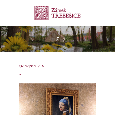
7
17/10/2020
V
7