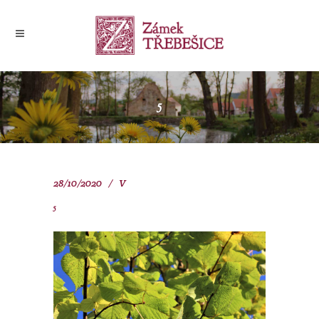
5
28/10/2020
V
5