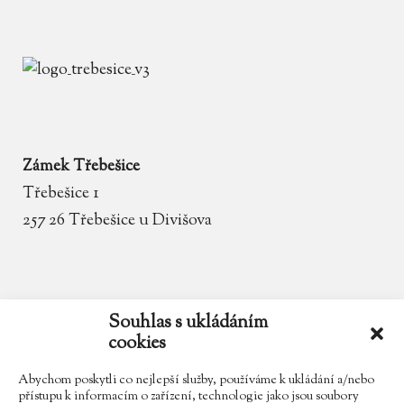
Zámek Třebešice
Třebešice 1
257 26 Třebešice u Divišova
email
zamek.trebesice@volny.cz
Souhlas s ukládáním
cookies
telefon
602 354 467
Abychom poskytli co nejlepší služby, používáme k ukládání a/nebo
přístupu k informacím o zařízení, technologie jako jsou soubory