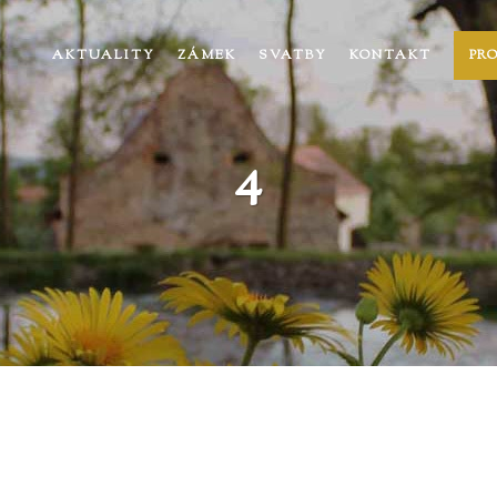
AKTUALITY
ZÁMEK
SVATBY
KONTAKT
PR
4