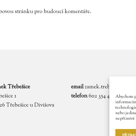
webovou stránku pro budoucí komentáře.
ek Třebešice
email
zamek.trebesice@voln
ešice 1
telefon
602 354 467
Abychom pos
informacím 
 26 Třebešice u Divišova
technologie
nebo jedin
nepříznivě o
PŘIJM