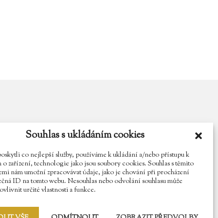
Souhlas s ukládáním cookies
y.cz
Najdete nás na Facebooku
Sledujte náš Instagram
kytli co nejlepší služby, používáme k ukládání a/nebo přístupu k
o zařízení, technologie jako jsou soubory cookies. Souhlas s těmito
mi nám umožní zpracovávat údaje, jako je chování při procházení
ečná ID na tomto webu. Nesouhlas nebo odvolání souhlasu může
vlivnit určité vlastnosti a funkce.
OUT VŠE
ODMÍTNOUT
ZOBRAZIT PŘEDVOLBY