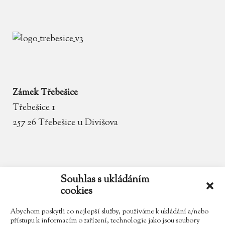
Zámek Třebešice
Třebešice 1
257 26 Třebešice u Divišova
email
zamek.trebesice@volny.cz
Souhlas s ukládáním
cookies
telefon
602 354 467
Abychom poskytli co nejlepší služby, používáme k ukládání a/nebo
přístupu k informacím o zařízení, technologie jako jsou soubory