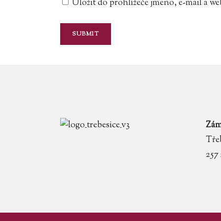
Uložit do prohlížeče jméno, e-mail a 
Zám
Třeb
257