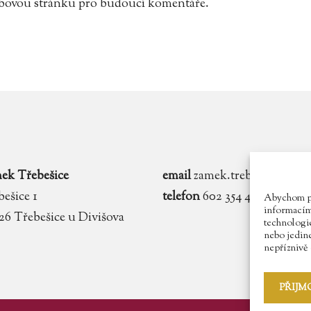
webovou stránku pro budoucí komentáře.
ek Třebešice
email
zamek.trebesice@voln
ešice 1
telefon
602 354 467
Abychom pos
informacím 
 26 Třebešice u Divišova
technologie
nebo jedin
nepříznivě o
PŘIJM