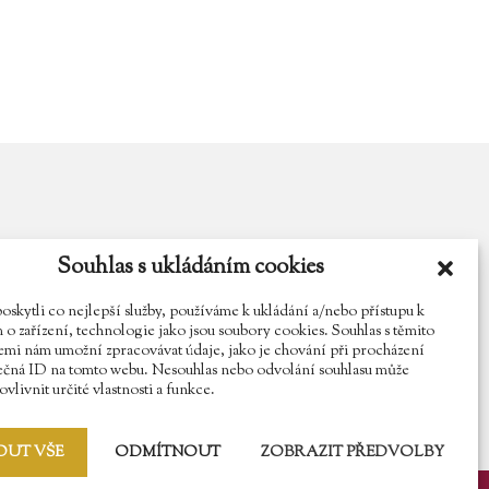
Souhlas s ukládáním cookies
y.cz
Najdete nás na Facebooku
Sledujte náš Instagram
kytli co nejlepší služby, používáme k ukládání a/nebo přístupu k
o zařízení, technologie jako jsou soubory cookies. Souhlas s těmito
mi nám umožní zpracovávat údaje, jako je chování při procházení
ečná ID na tomto webu. Nesouhlas nebo odvolání souhlasu může
vlivnit určité vlastnosti a funkce.
OUT VŠE
ODMÍTNOUT
ZOBRAZIT PŘEDVOLBY