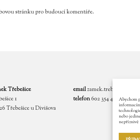
webovou stránku pro budoucí komentáře.
ek Třebešice
email
zamek.trebesice@voln
ešice 1
telefon
602 354 467
Abychom pos
informacím 
 26 Třebešice u Divišova
technologie
nebo jedin
nepříznivě o
PŘIJM