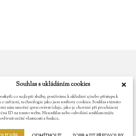
Souhlas s ukládáním cookies
y.cz
Najdete nás na Facebooku
Sledujte náš Instagram
kytli co nejlepší služby, používáme k ukládání a/nebo přístupu k
o zařízení, technologie jako jsou soubory cookies. Souhlas s těmito
mi nám umožní zpracovávat údaje, jako je chování při procházení
ečná ID na tomto webu. Nesouhlas nebo odvolání souhlasu může
vlivnit určité vlastnosti a funkce.
OUT VŠE
ODMÍTNOUT
ZOBRAZIT PŘEDVOLBY