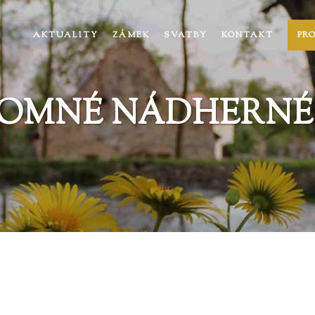
AKTUALITY
ZÁMEK
SVATBY
KONTAKT
PR
OMNÉ NÁDHERNÉ