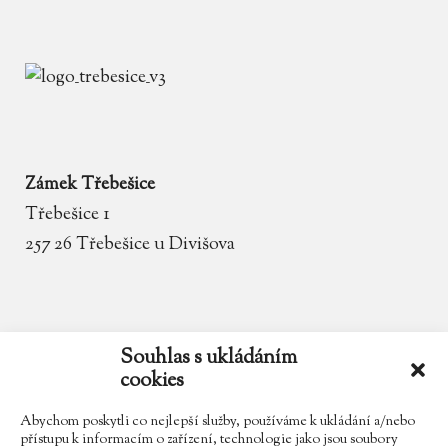
Zámek Třebešice
Třebešice 1
257 26 Třebešice u Divišova
email
zamek.trebesice@volny.cz
Souhlas s ukládáním
cookies
telefon
602 354 467
Abychom poskytli co nejlepší služby, používáme k ukládání a/nebo
přístupu k informacím o zařízení, technologie jako jsou soubory