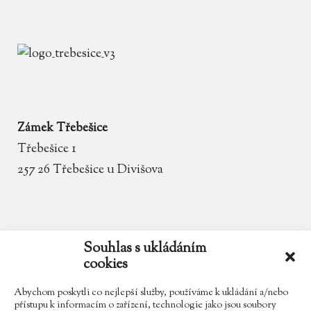
Zámek Třebešice
Třebešice 1
257 26 Třebešice u Divišova
email
zamek.trebesice@volny.cz
Souhlas s ukládáním
cookies
telefon
602 354 467
Abychom poskytli co nejlepší služby, používáme k ukládání a/nebo
přístupu k informacím o zařízení, technologie jako jsou soubory