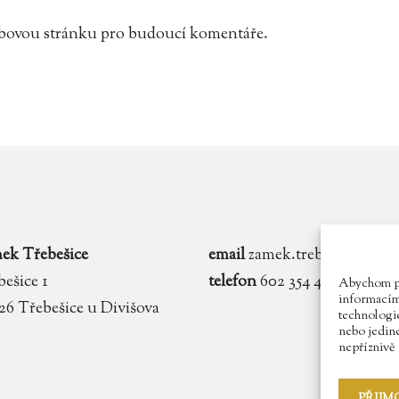
webovou stránku pro budoucí komentáře.
ek Třebešice
email
zamek.trebesice@voln
ešice 1
telefon
602 354 467
Abychom pos
informacím 
 26 Třebešice u Divišova
technologie
nebo jedin
nepříznivě o
PŘIJM