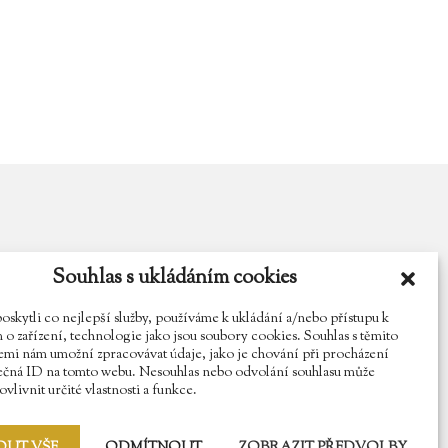
Souhlas s ukládáním cookies
y.cz
Najdete nás na Facebooku
Sledujte náš Instagram
kytli co nejlepší služby, používáme k ukládání a/nebo přístupu k
o zařízení, technologie jako jsou soubory cookies. Souhlas s těmito
mi nám umožní zpracovávat údaje, jako je chování při procházení
ečná ID na tomto webu. Nesouhlas nebo odvolání souhlasu může
vlivnit určité vlastnosti a funkce.
OUT VŠE
ODMÍTNOUT
ZOBRAZIT PŘEDVOLBY