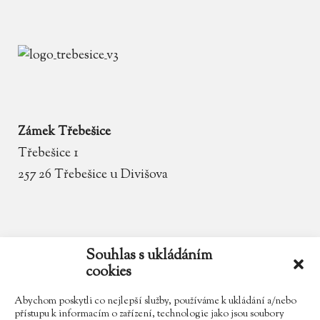
Zámek Třebešice
Třebešice 1
257 26 Třebešice u Divišova
email
zamek.trebesice@volny.cz
Souhlas s ukládáním
cookies
telefon
602 354 467
Abychom poskytli co nejlepší služby, používáme k ukládání a/nebo
přístupu k informacím o zařízení, technologie jako jsou soubory