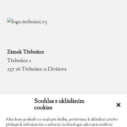
Zámek Třebešice
Třebešice 1
257 26 Třebešice u Divišova
email
zamek.trebesice@volny.cz
Souhlas s ukládáním
cookies
telefon
602 354 467
Abychom poskytli co nejlepší služby, používáme k ukládání a/nebo
přístupu k informacím o zařízení, technologie jako jsou soubory