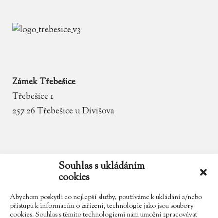
Zámek Třebešice
Třebešice 1
257 26 Třebešice u Divišova
email
zamek.trebesice@volny.cz
Souhlas s ukládáním
cookies
telefon
602 354 467
Abychom poskytli co nejlepší služby, používáme k ukládání a/nebo
přístupu k informacím o zařízení, technologie jako jsou soubory
cookies. Souhlas s těmito technologiemi nám umožní zpracovávat