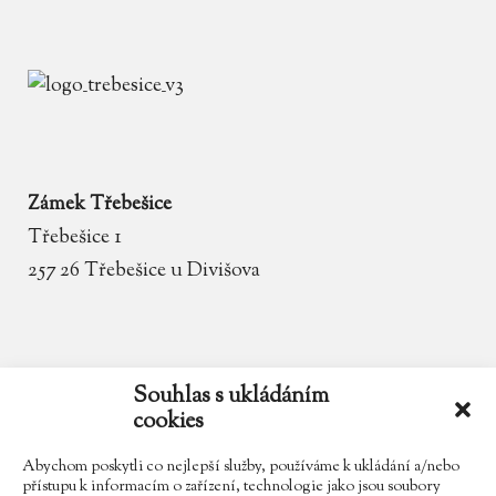
Zámek Třebešice
Třebešice 1
257 26 Třebešice u Divišova
email
zamek.trebesice@volny.cz
Souhlas s ukládáním
cookies
telefon
602 354 467
Abychom poskytli co nejlepší služby, používáme k ukládání a/nebo
přístupu k informacím o zařízení, technologie jako jsou soubory