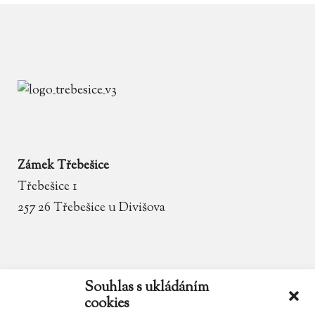
Zámek Třebešice
Třebešice 1
257 26 Třebešice u Divišova
email
zamek.trebesice@volny.cz
Souhlas s ukládáním
cookies
telefon
602 354 467