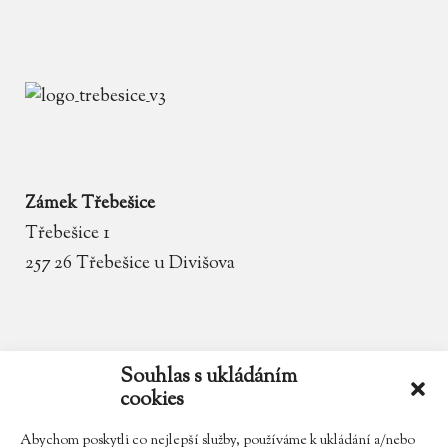
Zámek Třebešice
Třebešice 1
257 26 Třebešice u Divišova
email
zamek.trebesice@volny.cz
Souhlas s ukládáním
cookies
telefon
602 354 467
Abychom poskytli co nejlepší služby, používáme k ukládání a/nebo