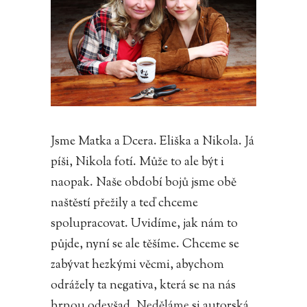
Jsme Matka a Dcera. Eliška a Nikola. Já
píši, Nikola fotí. Může to ale být i
naopak. Naše období bojů jsme obě
naštěstí přežily a teď chceme
spolupracovat. Uvidíme, jak nám to
půjde, nyní se ale těšíme. Chceme se
zabývat hezkými věcmi, abychom
odrážely ta negativa, která se na nás
hrnou odevšad. Neděláme si autorská