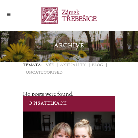
ARCHIVE
TÉMATA:
VŠE
AKTUALITY
BLOG
UNCATEGORISED
No posts were found.
O PISATELKÁCH