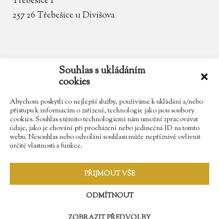
Třebešice 1
257 26 Třebešice u Divišova
email
zamek.trebesice@volny.cz
Souhlas s ukládáním
cookies
telefon
602 354 467
Abychom poskytli co nejlepší služby, používáme k ukládání a/nebo
přístupu k informacím o zařízení, technologie jako jsou soubory
cookies. Souhlas s těmito technologiemi nám umožní zpracovávat
údaje, jako je chování při procházení nebo jedinečná ID na tomto
Najdete nás na Facebooku
webu. Nesouhlas nebo odvolání souhlasu může nepříznivě ovlivnit
určité vlastnosti a funkce.
Sledujte náš Instagram
PŘIJMOUT VŠE
ODMÍTNOUT
ZOBRAZIT PŘEDVOLBY