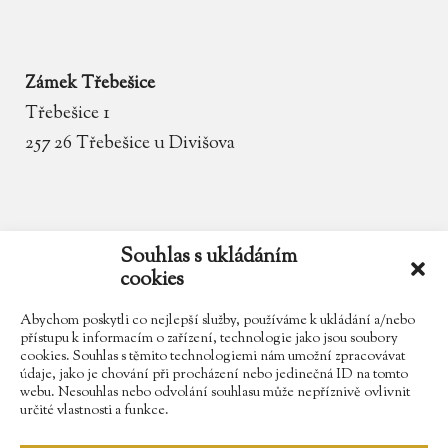
Zámek Třebešice
Třebešice 1
257 26 Třebešice u Divišova
email
zamek.trebesice@volny.cz
Souhlas s ukládáním
cookies
telefon
602 354 467
Abychom poskytli co nejlepší služby, používáme k ukládání a/nebo
přístupu k informacím o zařízení, technologie jako jsou soubory
cookies. Souhlas s těmito technologiemi nám umožní zpracovávat
údaje, jako je chování při procházení nebo jedinečná ID na tomto
Najdete nás na Facebooku
webu. Nesouhlas nebo odvolání souhlasu může nepříznivě ovlivnit
určité vlastnosti a funkce.
Sledujte náš Instagram