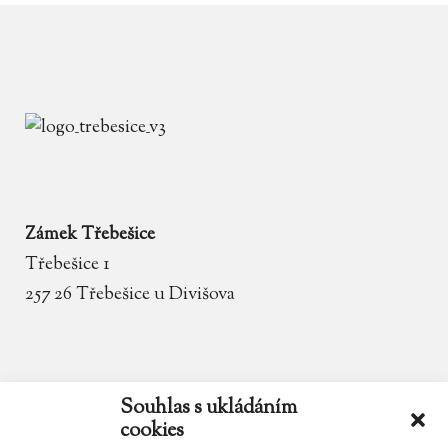
Zámek Třebešice
Třebešice 1
257 26 Třebešice u Divišova
email
zamek.trebesice@volny.cz
Souhlas s ukládáním
cookies
telefon
602 354 467